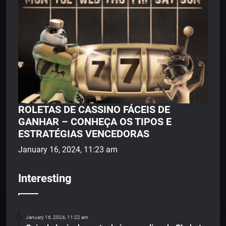
ROLETAS DE CASSINO FÁCEIS DE
GANHAR – CONHEÇA OS TIPOS E
ESTRATÉGIAS VENCEDORAS
January 16, 2024, 11:23 am
Interesting
January 16, 2024, 11:22 am