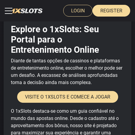
Skip
to
LOGIN
REGISTER
content
Explore o 1xSlots: Seu
Portal para o
Entretenimento Online
Diante de tantas opções de cassinos e plataformas
de entretenimento online, escolher o melhor pode ser
um desafio. A escassez de análises aprofundadas
torna a decisão ainda mais complexa.
VISITE O 1XSLOTS E COMECE A JOGAR
O 1xSlots destaca-se como um guia confiável no
mundo das apostas online. Desde o cadastro até o
aproveitamento dos bônus, nosso site é projetado
para maximizar sua experiência e garantir uma