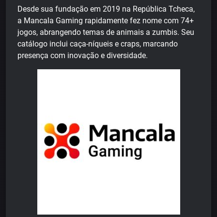
Desde sua fundação em 2019 na República Tcheca,
a Mancala Gaming rapidamente fez nome com 74+
jogos, abrangendo temas de animais a zumbis. Seu
catálogo inclui caça-níqueis e craps, marcando
presença com inovação e diversidade.