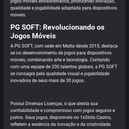
jogos móveis extraordinários, priorizando inovação,
qualidade e jogabilidade adaptada para dispositivos
móveis.
PG SOFT: Revolucionando os
Jogos Móveis
A PG SOFT, com sede em Malta desde 2015, destaca-
se no desenvolvimento de jogos para dispositivos
móveis, combinando arte e tecnologia. Contando
com uma equipe de 200 talentos globais, a PG SOFT
se consagra pela qualidade visual e jogabilidade
inovadora de seus mais de 30 jogos.
Possui Diversas Licenças, o que atesta sua
confiabilidade e compromisso com jogos seguros e
justos. Seus jogos, disponíveis no 1xSlots Casino,
refletem a essência da inovação e da criatividade.