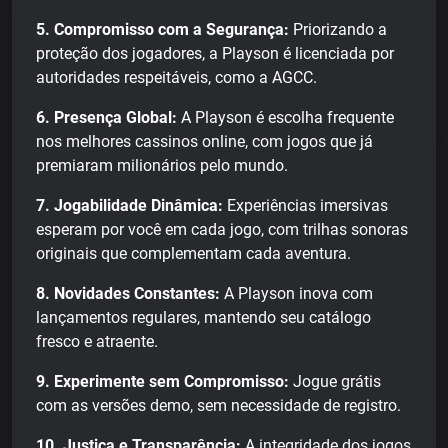
5. Compromisso com a Segurança:
Priorizando a
proteção dos jogadores, a Playson é licenciada por
autoridades respeitáveis, como a AGCC.
6. Presença Global:
A Playson é escolha frequente
nos melhores cassinos online, com jogos que já
premiaram milionários pelo mundo.
7. Jogabilidade Dinâmica:
Experiências imersivas
esperam por você em cada jogo, com trilhas sonoras
originais que complementam cada aventura.
8. Novidades Constantes:
A Playson inova com
lançamentos regulares, mantendo seu catálogo
fresco e atraente.
9. Experimente sem Compromisso:
Jogue grátis
com as versões demo, sem necessidade de registro.
10. Justiça e Transparência:
A integridade dos jogos