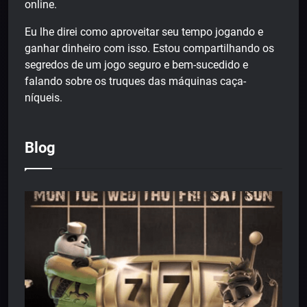
online.
Eu lhe direi como aproveitar seu tempo jogando e
ganhar dinheiro com isso. Estou compartilhando os
segredos de um jogo seguro e bem-sucedido e
falando sobre os truques das máquinas caça-
níqueis.
Blog