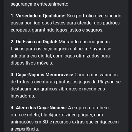
segurança e entretenimento:
1. Variedade e Qualidade:
Seu portfólio diversificado
passa por rigorosos testes para atender aos padrões
europeus, garantindo jogos justos e seguros.
2. Do Físico ao Digital:
Migrando das máquinas
físicas para os caça-níqueis online, a Playson se
adapta à era digital, com jogos otimizados para
dispositivos móveis.
3. Caça-Níqueis Memoráveis:
Com temas variados,
de frutas a aventuras piratas, os jogos da Playson se
destacam por gráficos vibrantes e mecânicas
inovadoras.
4. Além dos Caça-Níqueis:
A empresa também
oferece roleta, blackjack e vídeo pôquer, com
animações em 3D e recursos extras que enriquecem
a experiência.