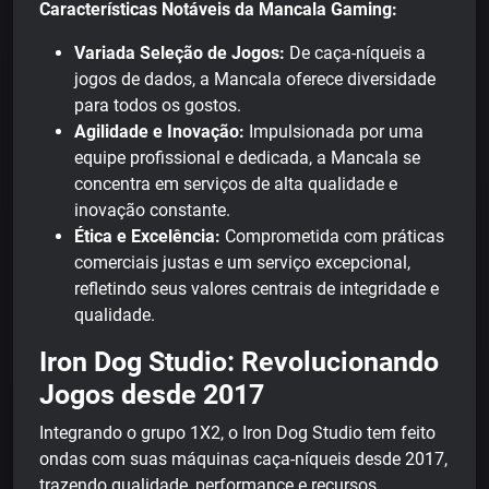
Características Notáveis da Mancala Gaming:
Variada Seleção de Jogos:
De caça-níqueis a
jogos de dados, a Mancala oferece diversidade
para todos os gostos.
Agilidade e Inovação:
Impulsionada por uma
equipe profissional e dedicada, a Mancala se
concentra em serviços de alta qualidade e
inovação constante.
Ética e Excelência:
Comprometida com práticas
comerciais justas e um serviço excepcional,
refletindo seus valores centrais de integridade e
qualidade.
Iron Dog Studio: Revolucionando
Jogos desde 2017
Integrando o grupo 1X2, o Iron Dog Studio tem feito
ondas com suas máquinas caça-níqueis desde 2017,
trazendo qualidade, performance e recursos