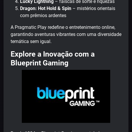
Lucky Lightning
– faíscas de sorte e riquezas
Dragon: Hot Hold & Spin
– mistérios orientais
com prêmios ardentes
A Pragmatic Play redefine o entretenimento online,
garantindo aventuras vibrantes com uma diversidade
temática sem igual.
Explore a Inovação com a
Blueprint Gaming