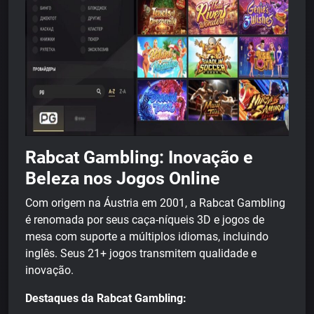
Rabcat Gambling: Inovação e
Beleza nos Jogos Online
Com origem na Áustria em 2001, a Rabcat Gambling
é renomada por seus caça-níqueis 3D e jogos de
mesa com suporte a múltiplos idiomas, incluindo
inglês. Seus 21+ jogos transmitem qualidade e
inovação.
Destaques da Rabcat Gambling: