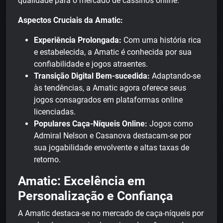
qualidade para o mercado de cassinos online.
Aspectos Cruciais da Amatic:
Experiência Prolongada:
Com uma história rica
e estabelecida, a Amatic é conhecida por sua
confiabilidade e jogos atraentes.
Transição Digital Bem-sucedida:
Adaptando-se
às tendências, a Amatic agora oferece seus
jogos consagrados em plataformas online
licenciadas.
Populares Caça-Níqueis Online:
Jogos como
Admiral Nelson e Casanova destacam-se por
sua jogabilidade envolvente e altas taxas de
retorno.
Amatic: Excelência em
Personalização e Confiança
A Amatic destaca-se no mercado de caça-níqueis por