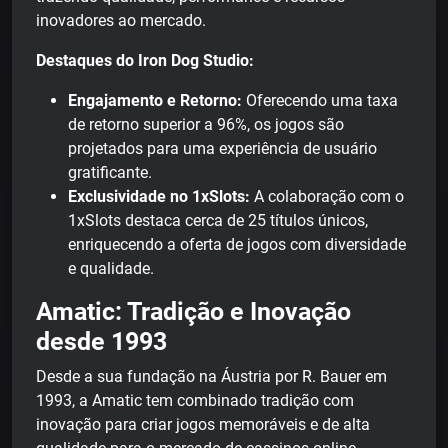
inovadores ao mercado.
Destaques do Iron Dog Studio:
Engajamento e Retorno:
Oferecendo uma taxa
de retorno superior a 96%, os jogos são
projetados para uma experiência de usuário
gratificante.
Exclusividade no 1xSlots:
A colaboração com o
1xSlots destaca cerca de 25 títulos únicos,
enriquecendo a oferta de jogos com diversidade
e qualidade.
Amatic: Tradição e Inovação
desde 1993
Desde a sua fundação na Áustria por R. Bauer em
1993, a Amatic tem combinado tradição com
inovação para criar jogos memoráveis e de alta