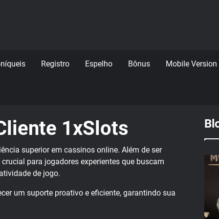
níqueis
Registro
Espelho
Bônus
Mobile Version
liente 1xSlots
Bl
iência superior em cassinos online. Além de ser
 crucial para jogadores experientes que buscam
atividade de jogo.
er um suporte proativo e eficiente, garantindo sua